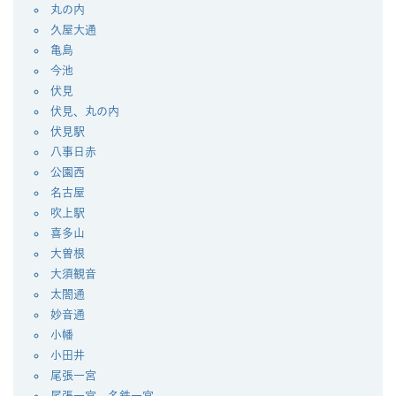
丸の内
久屋大通
亀島
今池
伏見
伏見、丸の内
伏見駅
八事日赤
公園西
名古屋
吹上駅
喜多山
大曽根
大須観音
太閤通
妙音通
小幡
小田井
尾張一宮
尾張一宮、名鉄一宮