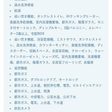
温水洗浄便座
給湯
追い焚き機能、タンクレストイレ、IHクッキングヒーター、
食器洗浄乾燥機、室内洗濯機置場、都市ガス、複層ガラス、モニ
タ付オートロック、ディンプルキー、2面バルコニー、エレベー
ター2基以上、宅配BOX
追い焚き機能、浴室乾燥機、ミストサウナ、タンクレストイ
レ、温水洗浄便座、カウンターキッチン、食器洗浄乾燥機、ディ
スポーザー、収納スペース、全居室収納、クローゼット、ウォー
クインクローゼット、シューズIC、室内洗濯機置場、洗濯機置
場、都市ガス、複層ガラス、全居室フローリング、床暖房
追焚機能
都市ガス
都市ガス、ダブルロックドア、オートロック
都市ガス、上水道、個別浄化槽、電気、ビルトインエアコン
都市ガス、上水道、側溝
都市ガス、中部電力、公営水道、公共下水
都市ガス、電気、上水道、下水道
防犯カメラ