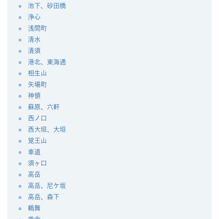
池下、砂田橋
浄心
浅間町
清水
清須
港北、東海通
相生山
矢場町
神領
蘇原、六軒
西ノ口
西大垣、大垣
覚王山
車道
須ヶ口
高岳
高岳、尼ケ坂
高岳、森下
鶴舞