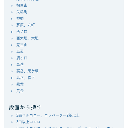
相生山
矢場町
神領
蘇原、六軒
西ノ口
西大垣、大垣
覚王山
車道
須ヶ口
高岳
高岳、尼ケ坂
高岳、森下
鶴舞
黄金
設備から探す
2面バルコニー、エレベーター2基以上
3口以上コンロ