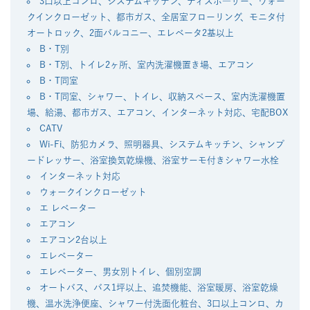
3口以上コンロ、システムキッチン、ディスポ―ザー、ウォー
クインクローゼット、都市ガス、全居室フローリング、モニタ付
オートロック、2面バルコニー、エレベータ2基以上
B・T別
B・T別、トイレ2ヶ所、室内洗濯機置き場、エアコン
B・T同室
B・T同室、シャワー、トイレ、収納スペース、室内洗濯機置
場、給湯、都市ガス、エアコン、インターネット対応、宅配BOX
CATV
Wi-Fi、防犯カメラ、照明器具、システムキッチン、シャンプ
ードレッサー、浴室換気乾燥機、浴室サーモ付きシャワー水栓
インターネット対応
ウォークインクローゼット
エ レベーター
エアコン
エアコン2台以上
エレベーター
エレベーター、男女別トイレ、個別空調
オートバス、バス1坪以上、追焚機能、浴室暖房、浴室乾燥
機、温水洗浄便座、シャワー付洗面化粧台、3口以上コンロ、カ