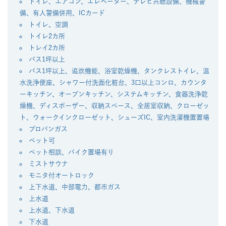
トイレ、エアコン、エレベーター、テレビ共聴設備、機械警
備、有人警備併用、ICカード
トイレ、空調
トイレ2カ所
トレイ2カ所
バス1坪以上
バス1坪以上、追炊機能、浴室乾燥機、タンクレストイレ、温
水洗浄便座、シャワー付洗面化粧台、3口以上コンロ、カウンタ
ーキッチン、オープンキッチン、システムキッチン、食器洗浄乾
燥機、ディスポーザー、収納スペース、全居室収納、クローゼッ
ト、ウォークインクローゼット、シューズIC、室内洗濯機置置場
プロパンガス
ペット可
ペット相談、バイク置場有り
ミストサウナ
モニタ付オートロック
上下水道、中部電力、都市ガス
上水道
上水道、下水道
下水道