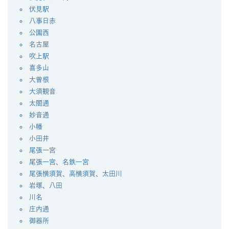
伏見駅
八事日赤
公園西
名古屋
吹上駅
喜多山
大曽根
大須観音
太閤通
妙音通
小幡
小田井
尾張一宮
尾張一宮、名鉄一宮
尾張横須賀、高横須賀、太田川
岩塚、八田
川名
庄内通
御器所