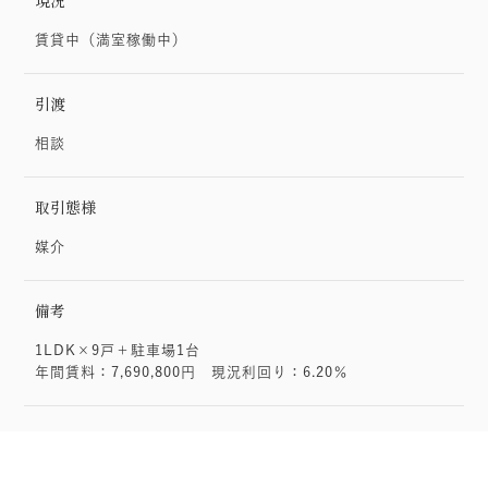
現況
賃貸中（満室稼働中）
引渡
相談
取引態様
媒介
備考
1LDK×9戸＋駐車場1台
年間賃料：7,690,800円 現況利回り：6.20％