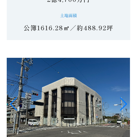
公簿1616.28㎡／約488.92坪