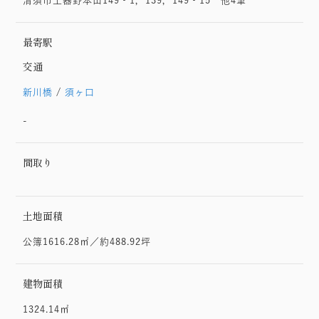
清須市土器野本山149‐1，139，149‐15 他4筆
最寄駅
交通
新川橋
/
須ヶ口
-
間取り
土地面積
公簿1616.28㎡／約488.92坪
建物面積
1324.14㎡