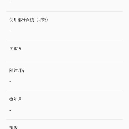
-
使用部分面積（坪数）
-
間取り
階建/階
-
築年月
-
現況