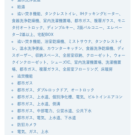
給湯
追い焚き機能、タンクレストイレ、IHクッキングヒーター、
食器洗浄乾燥機、室内洗濯機置場、都市ガス、複層ガラス、モニ
タ付オートロック、ディンプルキー、2面バルコニー、エレベー
ター2基以上、宅配BOX
追い焚き機能、浴室乾燥機、ミストサウナ、タンクレストイ
レ、温水洗浄便座、カウンターキッチン、食器洗浄乾燥機、ディ
スポーザー、収納スペース、全居室収納、クローゼット、ウォー
クインクローゼット、シューズIC、室内洗濯機置場、洗濯機置
場、都市ガス、複層ガラス、全居室フローリング、床暖房
追焚機能
都市ガス
都市ガス、ダブルロックドア、オートロック
都市ガス、上水道、個別浄化槽、電気、ビルトインエアコン
都市ガス、上水道、側溝
都市ガス、中部電力、公営水道、公共下水
都市ガス、電気、上水道、下水道
防犯カメラ
電気、ガス、上水