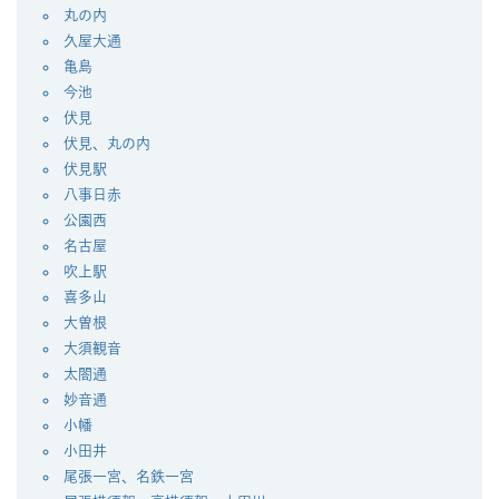
丸の内
久屋大通
亀島
今池
伏見
伏見、丸の内
伏見駅
八事日赤
公園西
名古屋
吹上駅
喜多山
大曽根
大須観音
太閤通
妙音通
小幡
小田井
尾張一宮、名鉄一宮