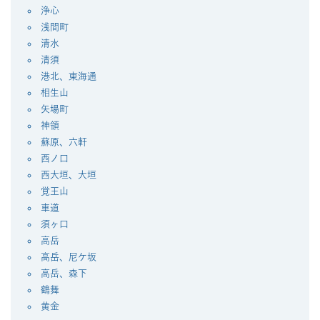
浄心
浅間町
清水
清須
港北、東海通
相生山
矢場町
神領
蘇原、六軒
西ノ口
西大垣、大垣
覚王山
車道
須ヶ口
高岳
高岳、尼ケ坂
高岳、森下
鶴舞
黄金