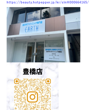
https://beauty.hotpepper.jp/kr/slnH000664165/