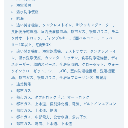
浴室暖房
温水洗浄便座
給湯
追い焚き機能、タンクレストイレ、IHクッキングヒーター、
食器洗浄乾燥機、室内洗濯機置場、都市ガス、複層ガラス、モニ
タ付オートロック、ディンプルキー、2面バルコニー、エレベー
ター2基以上、宅配BOX
追い焚き機能、浴室乾燥機、ミストサウナ、タンクレストイ
レ、温水洗浄便座、カウンターキッチン、食器洗浄乾燥機、ディ
スポーザー、収納スペース、全居室収納、クローゼット、ウォー
クインクローゼット、シューズIC、室内洗濯機置場、洗濯機置
場、都市ガス、複層ガラス、全居室フローリング、床暖房
追焚機能
都市ガス
都市ガス、ダブルロックドア、オートロック
都市ガス、上水道、個別浄化槽、電気、ビルトインエアコン
都市ガス、上水道、側溝
都市ガス、中部電力、公営水道、公共下水
都市ガス、電気、上水道、下水道