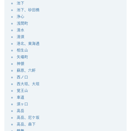
池下
池下、砂田橋
浄心
浅間町
清水
清須
港北、東海通
相生山
矢場町
神領
蘇原、六軒
西ノ口
西大垣、大垣
覚王山
車道
須ヶ口
高岳
高岳、尼ケ坂
高岳、森下
鶴舞