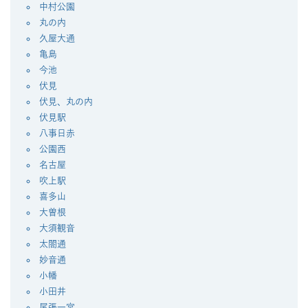
中村公園
丸の内
久屋大通
亀島
今池
伏見
伏見、丸の内
伏見駅
八事日赤
公園西
名古屋
吹上駅
喜多山
大曽根
大須観音
太閤通
妙音通
小幡
小田井
尾張一宮