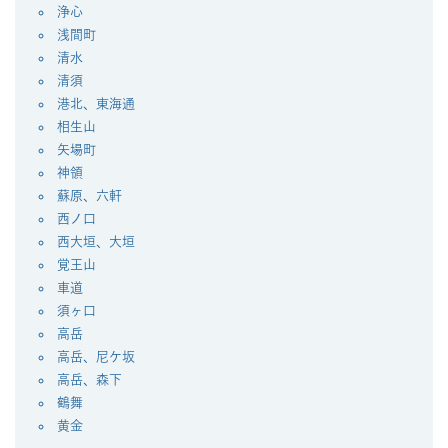
浄心
浅間町
清水
清須
港北、東海通
相生山
矢場町
神領
蘇原、六軒
西ノ口
西大垣、大垣
覚王山
車道
須ヶ口
高岳
高岳、尼ケ坂
高岳、森下
鶴舞
黄金