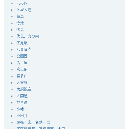
丸の内
久屋大通
亀島
今池
伏見
伏見、丸の内
伏見駅
八事日赤
公園西
名古屋
吹上駅
喜多山
大曽根
大須観音
太閤通
妙音通
小幡
小田井
尾張一宮、名鉄一宮
尾張横須賀、高横須賀、太田川