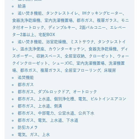
給湯
追い焚き機能、タンクレストイレ、IHクッキングヒーター、
食器洗浄乾燥機、室内洗濯機置場、都市ガス、複層ガラス、モニ
タ付オートロック、ディンプルキー、2面バルコニー、エレベー
ター2基以上、宅配BOX
追い焚き機能、浴室乾燥機、ミストサウナ、タンクレストイ
レ、温水洗浄便座、カウンターキッチン、食器洗浄乾燥機、ディ
スポーザー、収納スペース、全居室収納、クローゼット、ウォー
クインクローゼット、シューズIC、室内洗濯機置場、洗濯機置
場、都市ガス、複層ガラス、全居室フローリング、床暖房
追焚機能
都市ガス
都市ガス、ダブルロックドア、オートロック
都市ガス、上水道、個別浄化槽、電気、ビルトインエアコン
都市ガス、上水道、側溝
都市ガス、中部電力、公営水道、公共下水
都市ガス、電気、上水道、下水道
防犯カメラ
電気、ガス、上水