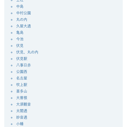
中島
中村公園
丸の内
久屋大通
亀島
今池
伏見
伏見、丸の内
伏見駅
八事日赤
公園西
名古屋
吹上駅
喜多山
大曽根
大須観音
太閤通
妙音通
小幡