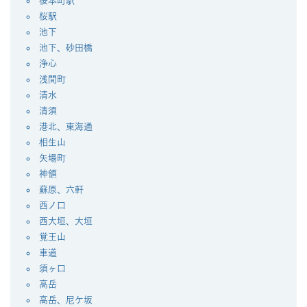
桜本町駅
桜駅
池下
池下、砂田橋
浄心
浅間町
清水
清須
港北、東海通
相生山
矢場町
神領
蘇原、六軒
西ノ口
西大垣、大垣
覚王山
車道
須ヶ口
高岳
高岳、尼ケ坂