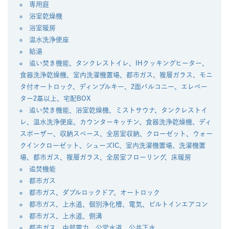
専用庭
浴室乾燥機
浴室暖房
温水洗浄便座
給湯
追い焚き機能、タンクレストイレ、IHクッキングヒーター、
食器洗浄乾燥機、室内洗濯機置場、都市ガス、複層ガラス、モニ
タ付オートロック、ディンプルキー、2面バルコニー、エレベー
ター2基以上、宅配BOX
追い焚き機能、浴室乾燥機、ミストサウナ、タンクレストイ
レ、温水洗浄便座、カウンターキッチン、食器洗浄乾燥機、ディ
スポーザー、収納スペース、全居室収納、クローゼット、ウォー
クインクローゼット、シューズIC、室内洗濯機置場、洗濯機置
場、都市ガス、複層ガラス、全居室フローリング、床暖房
追焚機能
都市ガス
都市ガス、ダブルロックドア、オートロック
都市ガス、上水道、個別浄化槽、電気、ビルトインエアコン
都市ガス、上水道、側溝
都市ガス、中部電力、公営水道、公共下水