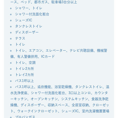
ース、ベッド、都市ガス、駐車場3台分以上
シャワー、トイレ
シャワー付洗面化粧台
シューズIC
タンクレストイレ
ディスポーザー
テラス
トイレ
トイレ、エアコン、エレベーター、テレビ共聴設備、機械警
備、有人警備併用、ICカード
トイレ、空調
トイレ2カ所
トレイ2カ所
バス1坪以上
バス1坪以上、追炊機能、浴室乾燥機、タンクレストイレ、温
水洗浄便座、シャワー付洗面化粧台、3口以上コンロ、カウンタ
ーキッチン、オープンキッチン、システムキッチン、食器洗浄乾
燥機、ディスポーザー、収納スペース、全居室収納、クローゼッ
ト、ウォークインクローゼット、シューズIC、室内洗濯機置置場
プロパンガス